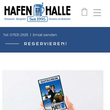
0
Tel: 07531 21126 | Email senden
Über uns
RESERVIEREN!
News
Essen & Trinken
Events
Shop
Galerie
Jobs
Kontakt