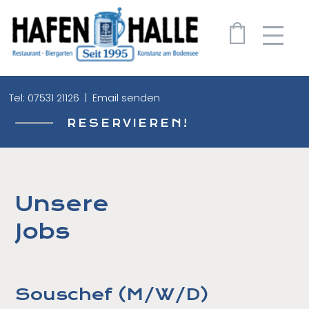
0
Tel: 07531 21126 | Email senden
Über uns
RESERVIEREN!
News
Essen & Trinken
Events
Unsere
Shop
Jobs
Galerie
Jobs
Souschef (M/W/D)
Kontakt